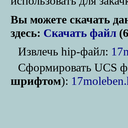
использовать для зака
Вы можете скачать да
здесь:
Скачать файл
(6
Извлечь hip-файл:
17m
Cформировать UCS ф
шрифтом
):
17moleben.