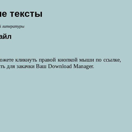
е тексты
й литературы
айл
можете кликнуть правой кнопкой мыши по ссылке,
ать для закачки Ваш Download Manager.