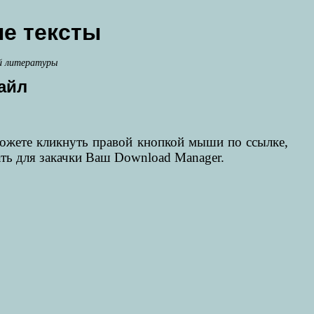
е тексты
й литературы
айл
можете кликнуть правой кнопкой мыши по ссылке,
ать для закачки Ваш Download Manager.