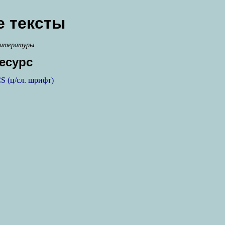
 тексты
литературы
есурс
S (ц/сл. шрифт)