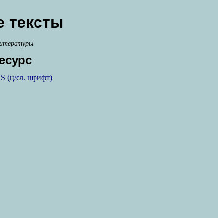
 тексты
литературы
есурс
S (ц/сл. шрифт)